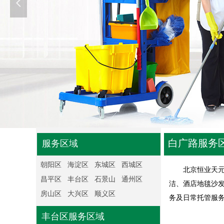
넳
白广路服务区域
服务区域
朝阳区
海淀区
东城区
西城区
北京恒业天元保
昌平区
丰台区
石景山
通州区
洁、酒店地毯沙
房山区
大兴区
顺义区
务及日常托管服
丰台区服务区域