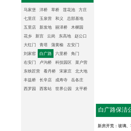
马家堡
洋桥
草桥
莲花池
方庄
七里庄
玉泉营
和义
总部基地
五里店
新发地
丽泽桥
木樨园
花乡
新宫
云岗
东高地
赵公口
大红门
青塔
蒲黄榆
左安门
刘家窑
白广路
六里桥
角门
右安门
卢沟桥
科技园区
菜户营
东铁匠营
看丹桥
宋家庄
北大地
丰益桥
长辛店
成寿寺
岳各庄
西罗园
西客站
世界公园
太平桥
白广路保洁
新房开荒：玻璃、