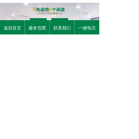
返回首页
服务范围
联系我们
一键电话
垡头，所辖街道。位于区境东南部，距区政府
13.5千米。地处城乡结合部，东临王四营乡，南与
十八里店乡接壤，西北毗邻南磨房乡。面积5.32平
方千米，人口近10万人。现辖一区、二区、三区、
北里、西里、东里等12个社区，办事处驻金蝉北里
20号。
版权所有：
北京恒业天元保洁服务有限公司