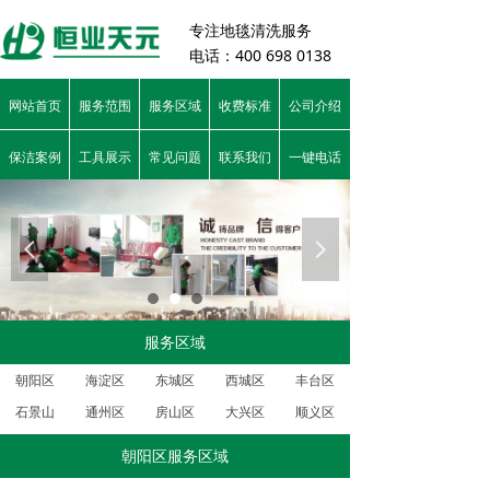
专注
地毯清洗服务
电话：400 698 0138
网站首页
服务范围
服务区域
收费标准
公司介绍
保洁案例
工具展示
常见问题
联系我们
一键电话
넳
넲
服务区域
朝阳区
海淀区
东城区
西城区
丰台区
石景山
通州区
房山区
大兴区
顺义区
朝阳区服务区域