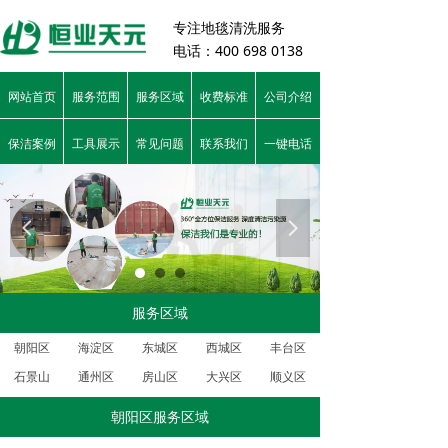
专注
地毯清洗服务
电话：400 698 0138
网站首页
服务范围
服务区域
收费标准
公司介绍
保洁案例
工具展示
常见问题
联系我们
一键电话
넳
넲
服务区域
朝阳区
海淀区
东城区
西城区
丰台区
石景山
通州区
房山区
大兴区
顺义区
朝阳区服务区域