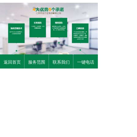
返回首页
服务范围
联系我们
一键电话
北京首都国际机场（Beijing Capital
International Airport，IATA：PEK，ICAO：
ZBAA），距离市中心25公里，为4F级民用机场 ，
是中国三大门户复合枢纽之一、环渤海地区国际航
空货运枢纽群成员、世界超大型机场。
北京首都国际机场建成于1958年。1980年1月1
日，T1航站楼及停机坪、楼前停车场等配套工程建