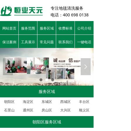
专注
地毯清洗服务
电话：400 698 0138
网站首页
服务范围
服务区域
收费标准
公司介绍
保洁案例
工具展示
常见问题
联系我们
一键电话
넳
넲
服务区域
朝阳区
海淀区
东城区
西城区
丰台区
石景山
通州区
房山区
大兴区
顺义区
朝阳区服务区域