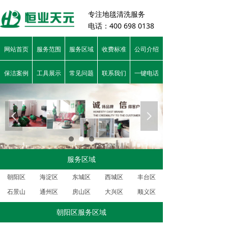
专注
地毯清洗服务
电话：400 698 0138
网站首页
服务范围
服务区域
收费标准
公司介绍
保洁案例
工具展示
常见问题
联系我们
一键电话
넳
넲
服务区域
朝阳区
海淀区
东城区
西城区
丰台区
石景山
通州区
房山区
大兴区
顺义区
朝阳区服务区域